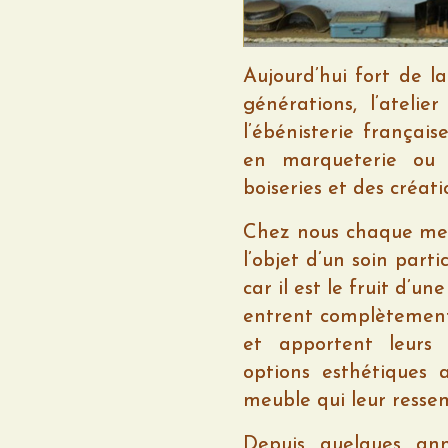
Aujourd’hui fort de la
générations, l’atelie
l’ébénisterie français
en marqueterie ou 
boiseries et des créa
Chez nous chaque meubl
l’objet d’un soin part
car il est le fruit d’un
entrent complètement
et apportent leurs s
options esthétiques 
meuble qui leur resse
Depuis quelques an